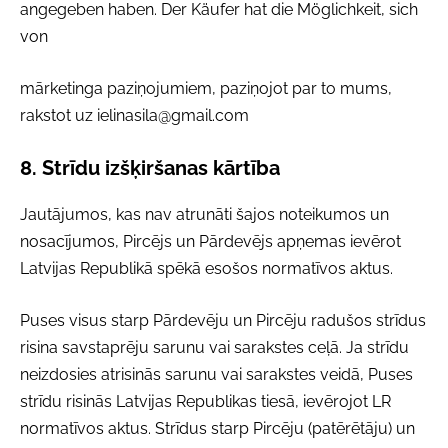
angegeben haben. Der Käufer hat die Möglichkeit, sich
von
mārketinga paziņojumiem, paziņojot par to mums,
rakstot uz
ielinasila@gmail.com
8. Strīdu izšķiršanas kārtība
Jautājumos, kas nav atrunāti šajos noteikumos un
nosacījumos, Pircējs un Pārdevējs apņemas ievērot
Latvijas Republikā spēkā esošos normatīvos aktus.
Puses visus starp Pārdevēju un Pircēju radušos strīdus
risina savstaprēju sarunu vai sarakstes ceļā. Ja strīdu
neizdosies atrisinās sarunu vai sarakstes veidā, Puses
strīdu risinās Latvijas Republikas tiesā, ievērojot LR
normatīvos aktus. Strīdus starp Pircēju (patērētāju) un