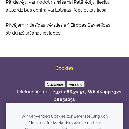
Pārdevēju var nodot risināšanai Patērētāju tiesību
aizsardzības centrā vai Latvijas Republikas tiesā.
Pircējam ir tiesības vērsties arī Eiropas Savienības
strīdu izšķiršanas iestādēs.
Cookies
Telefonnummer:
+371 28651251, Whatsapp +371
28651251
E-Mail:
elinasila@gmail.com
© 2015 - 2024
Wir verwenden Cookies zur Bereitstellung von
Zahlungsmethoden
Diensten, für Marketingzwecke und zur