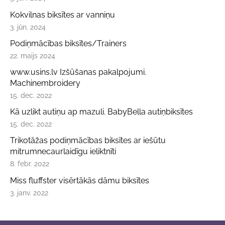
Kokvilnas biksītes ar vanniņu
3. jūn. 2024
Podiņmācības biksītes/Trainers
22. maijs 2024
www.usins.lv Izšūšanas pakalpojumi.
Machinembroidery
15. dec. 2022
Kā uzlikt autiņu ap mazuli. BabyBella autiņbiksītes
15. dec. 2022
Trikotāžas podiņmācības biksītes ar iešūtu
mitrumnecaurlaidīgu ieliktnīti
8. febr. 2022
Miss fluffster visērtākās dāmu biksītes
3. janv. 2022