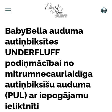
BabyBella auduma
autiņbiksītes
UNDERFLUFF
podiņmācībai no
mitrumnecaurlaidīga
autiņbiksīšu auduma
(PUL) ar iepogājamu
ieliktnīti