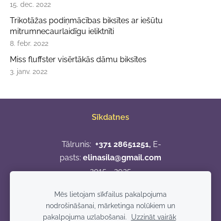
15. dec. 2022
Trikotāžas podiņmācības biksītes ar iešūtu
mitrumnecaurlaidīgu ieliktnīti
8. febr. 2022
Miss fluffster visērtākās dāmu biksītes
3. janv. 2022
Sīkdatnes
Tālrunis:
+371 28651251,
E-
pasts:
elinasila@gmail.com
2015 - 2025
Apmaksas veidi
Mēs lietojam sīkfailus pakalpojuma
nodrošināšanai, mārketinga nolūkiem un
pakalpojuma uzlabošanai.
Uzzināt vairāk