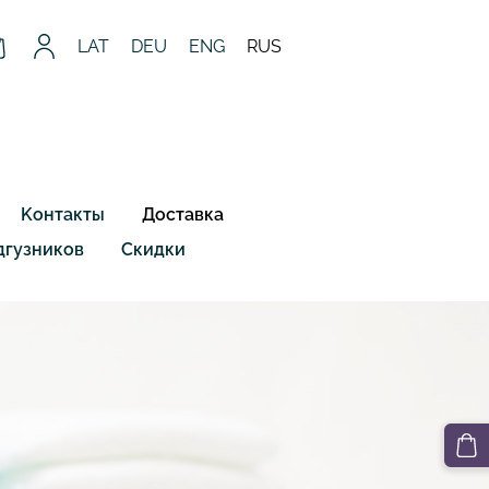
LAT
DEU
ENG
RUS
Kонтакты
Доставка
дгузников
Скидки