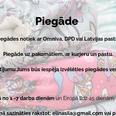
Piegāde
iegādes notiek ar Omniva, DPD vai Latvijas past
Piegāde uz pakomātiem, ar kurjeru un pastu.
tījumu Jums būs iespēja izvēlēties piegādes vei
ā no 1 -7 darba dienām
un Eiropā līdz 45 dienām. 
ā sazināties rakstot:
elinasila@gmail.com
vai p