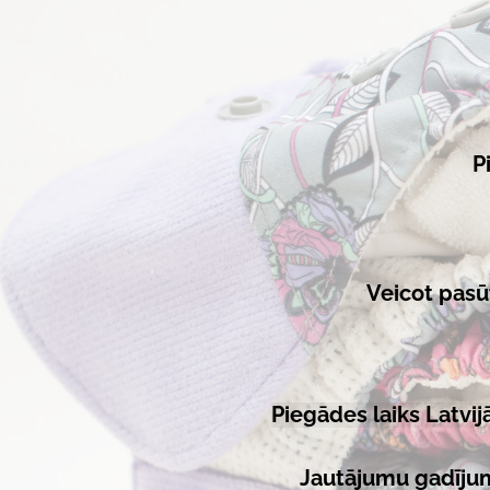
P
Veicot pasū
Piegādes laiks Latvij
Jautājumu gadījum