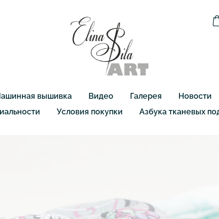
ашинная вышивка
Видео
Галерея
Новости
иальности
Условия покупки
Азбука тканевых по