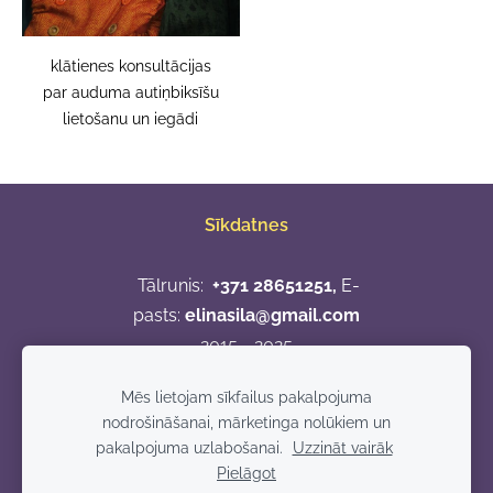
klātienes konsultācijas
par auduma autiņbiksīšu
lietošanu un iegādi
Sīkdatnes
Tālrunis:
+371 28651251,
E-
pasts:
elinasila@gmail.com
2015 - 2025
Apmaksas veidi
Mēs lietojam sīkfailus pakalpojuma
nodrošināšanai, mārketinga nolūkiem un
pakalpojuma uzlabošanai.
Uzzināt vairāk
Pielāgot