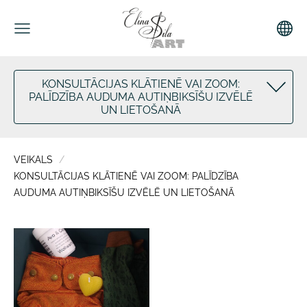
KONSULTĀCIJAS KLĀTIENĒ VAI ZOOM:
PALĪDZĪBA AUDUMA AUTIŅBIKSĪŠU IZVĒLĒ
UN LIETOŠANĀ
VEIKALS
KONSULTĀCIJAS KLĀTIENĒ VAI ZOOM: PALĪDZĪBA
AUDUMA AUTIŅBIKSĪŠU IZVĒLĒ UN LIETOŠANĀ