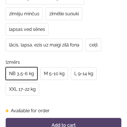
zīmēju minčus
zīmētie suņuki
lapsas ved sēnes
lācis, lapsa, ezis uz maigi zilā fona
ceļš
Izmērs
NB 3,5-6 kg
M 5-10 kg
L 9-14 kg
XXL 17-22 kg
Available for order
Add to cart