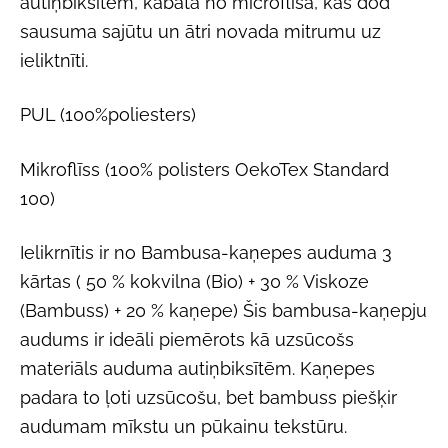
autiņbiksītēm, kabata no microflīsa, kas dod
sausuma sajūtu un ātri novada mitrumu uz
ieliktnīti.
PUL (100%poliesters)
Mikroflīss (100% polisters OekoTex Standard
100)
Ielikrnītis ir no Bambusa-kaņepes auduma 3
kārtas ( 50 % kokvilna (Bio) + 30 % Viskoze
(Bambuss) + 20 % kaņepe) Šis bambusa-kaņepju
audums ir ideāli piemērots kā uzsūcošs
materiāls auduma autiņbiksītēm. Kaņepes
padara to ļoti uzsūcošu, bet bambuss piešķir
audumam mīkstu un pūkainu tekstūru.