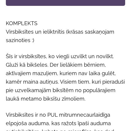
KOMPLEKTS
Virsbiksītes un ieliktnītis (krāsas saskaņojam
sazinoties :)
Šīs ir virsbiksītes, ko viegli uzvilkt un novilkt.
Gluži kā bikšeles. Der lielākiem bērniem,
aktīvajiem mazuļiem, kuriem nav laika gulēt,
kamēr maina autiņus. Visiem tiem, kuri pieraduši
pie uzvelkamajām biksītēm no populārajiem
laukā metamo biksīšu zīmoliem.
Virsbiksītes ir no PUL mitrumnecaurlaidīga
elpojoša auduma, kas ražots īpaši auduma