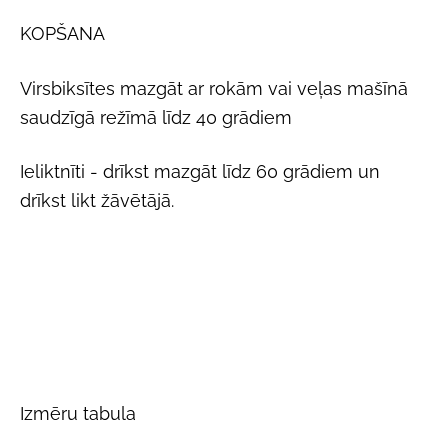
KOPŠANA
Virsbiksītes mazgāt ar rokām vai veļas mašīnā
saudzīgā režīmā līdz 40 grādiem
Ieliktnīti - drīkst mazgāt līdz 60 grādiem un
drīkst likt žāvētājā.
Izmēru tabula