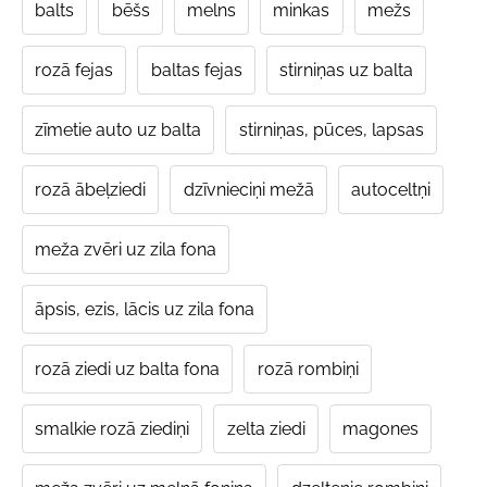
balts
bēšs
melns
minkas
mežs
rozā fejas
baltas fejas
stirniņas uz balta
zīmetie auto uz balta
stirniņas, pūces, lapsas
rozā ābeļziedi
dzīvnieciņi mežā
autoceltņi
meža zvēri uz zila fona
āpsis, ezis, lācis uz zila fona
rozā ziedi uz balta fona
rozā rombiņi
smalkie rozā ziediņi
zelta ziedi
magones