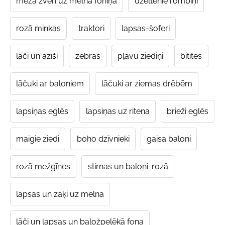
meža zvēri uz melnā foniņa
dzeltenie rombiņi
rozā minkas
traktori
lapsas-šoferi
lāči un āzīši
zebras
pļavu ziediņi
bitītes
lāčuki ar baloniem
lāčuki ar ziemas drēbēm
lapsiņas eglēs
lapsiņas uz riteņa
brieži eglēs
maigie ziedi
boho dzīvnieki
gaisa baloni
rozā mežģīnes
stirnas un baloni-rozā
lapsas un zaķi uz melna
lāči un lapsas un baložpelēkā fona